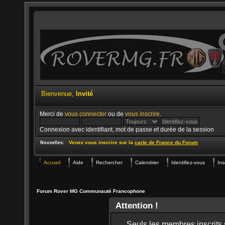
Bienvenue,
Invité
Merci de
vous connecter
ou de
vous inscrire
.
Connexion avec identifiant, mot de passe et durée de la session
Venez vous inscrire sur la
carte de France du Forum
Nouvelles:
Accueil
Aide
Rechercher
Calendrier
Identifiez-vous
Ins
Forum Rover MG Communauté Francophone
Attention !
Seuls les membres inscrits s