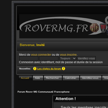
Bienvenue,
Invité
Merci de
vous connecter
ou de
vous inscrire
.
Connexion avec identifiant, mot de passe et durée de la session
Les règles du forum
Nouvelles:
Accueil
Aide
Rechercher
Calendrier
Identifiez-vous
Ins
Forum Rover MG Communauté Francophone
Attention !
Seuls les membres inscrits s