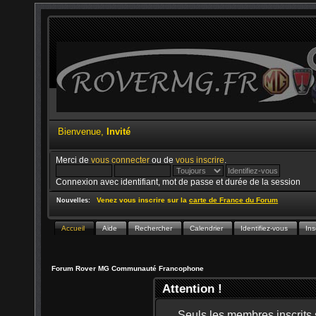
Bienvenue,
Invité
Merci de
vous connecter
ou de
vous inscrire
.
Connexion avec identifiant, mot de passe et durée de la session
Venez vous inscrire sur la
carte de France du Forum
Nouvelles:
Accueil
Aide
Rechercher
Calendrier
Identifiez-vous
Ins
Forum Rover MG Communauté Francophone
Attention !
Seuls les membres inscrits s