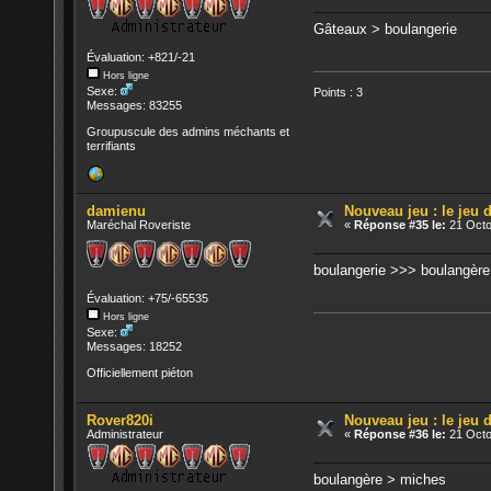
Gâteaux > boulangerie
Évaluation: +821/-21
Hors ligne
Sexe:
Points : 3
Messages: 83255
Groupuscule des admins méchants et
terrifiants
damienu
Nouveau jeu : le jeu 
Maréchal Roveriste
«
Réponse #35 le:
21 Octo
boulangerie >>> boulangère
Évaluation: +75/-65535
Hors ligne
Sexe:
Messages: 18252
Officiellement piéton
Rover820i
Nouveau jeu : le jeu 
Administrateur
«
Réponse #36 le:
21 Octo
boulangère > miches