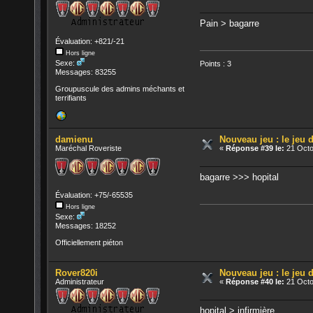
Pain > bagarre
Évaluation: +821/-21
Hors ligne
Sexe:
Points : 3
Messages: 83255
Groupuscule des admins méchants et
terrifiants
damienu
Nouveau jeu : le jeu 
Maréchal Roveriste
«
Réponse #39 le:
21 Octo
bagarre >>> hopital
Évaluation: +75/-65535
Hors ligne
Sexe:
Messages: 18252
Officiellement piéton
Rover820i
Nouveau jeu : le jeu 
Administrateur
«
Réponse #40 le:
21 Octo
hopital > infirmière