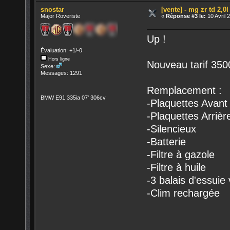
snostar
[vente] - mg zr td 2,0
Major Roveriste
«
Réponse #3 le:
10 Avril 
Up !
Évaluation: +1/-0
Hors ligne
Nouveau tarif 350
Sexe:
Messages: 1291
Remplacement :
BMW E91 335ia 07' 306cv
-Plaquettes Avant
-Plaquettes Arrièr
-Silencieux
-Batterie
-Filtre à gazole
-Filtre à huile
-3 balais d'essuie 
-Clim rechargée