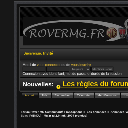
Bienvenue,
Invité
Merci de
vous connecter
ou de
vous inscrire
.
Connexion avec identifiant, mot de passe et durée de la session
Les règles du for
Nouvelles:
Accueil
Aide
Rechercher
Calendrier
Identifiez-vous
Ins
Forum Rover MG Communauté Francophone
»
Les annonces
»
Annonces V
Sujet:
[VENDU] - Mg zr td 2,0l mki 2004 (vendue)