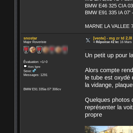
BMW E46 325 CIA 03'
BMW E91 335 IA 07' -
MARNE LA VALLEE 7
snostar
[vente] - mg zr td 2,0
Major Roveriste
«
Réponse #2 le:
16 Mars 
Un petit up pour l
Évaluation: +1/-0
Hors ligne
Alors compte rend
Sexe:
Messages: 1291
le tube est oxydé 
la vidange, plaque
BMW E91 335ia 07' 306cv
Quelques photos d'
représenter la voit
propre