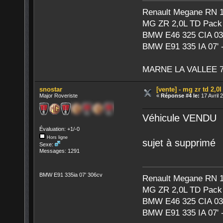
Renault Megane RN 1,
MG ZR 2,0L TD Pack 
BMW E46 325 CIA 03'
BMW E91 335 IA 07' -
MARNE LA VALLEE 7
snostar
[vente] - mg zr td 2,0
Major Roveriste
«
Réponse #4 le:
17 Avril 
Véhicule VENDU
Évaluation: +1/-0
Hors ligne
sujet à supprimé
Sexe:
Messages: 1291
BMW E91 335ia 07' 306cv
Renault Megane RN 1,
MG ZR 2,0L TD Pack 
BMW E46 325 CIA 03'
BMW E91 335 IA 07' -