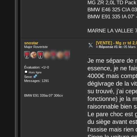
MG ZR 2,0L TD Pack 
BMW E46 325 CIA 03'
BMW E91 335 IA 07' -
MARNE LA VALLEE 7
snostar
[VENTE] - Mg zr td 2,
Major Roveriste
«
Réponse #1 le:
05 Mars 
Je me sépare de m
essence, je ne fa
Évaluation: +1/-0
Hors ligne
4000€ mais compte 
Sexe:
Messages: 1291
dégivrage de la vit
su trouvé, j'ai cep
BMW E91 335ia 07' 306cv
fonctionne) je la 
raisonnable bien s
Le pare choc est g
du siège avant est
l'assise mais rien