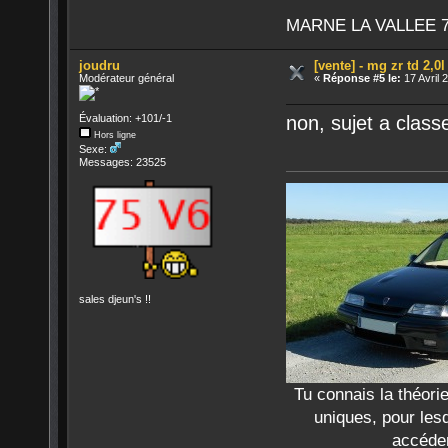
MARNE LA VALLEE 7
joudru
[vente] - mg zr td 2,0
Modérateur général
«
Réponse #5 le:
17 Avril 
Évaluation: +101/-1
non, sujet a clas
Hors ligne
Sexe:
Messages: 23525
sales djeun's !!
Tu connais la théor
uniques, pour lesq
accéder