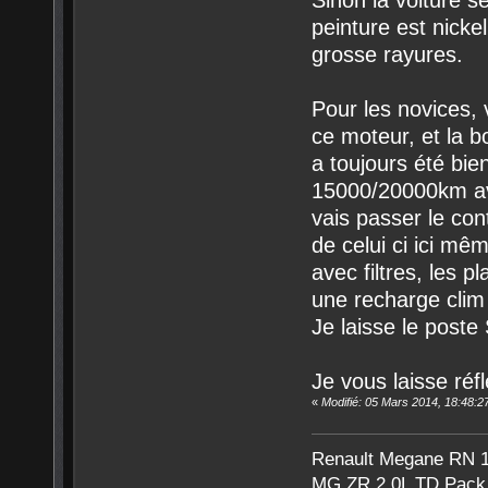
Sinon la voiture s
peinture est nicke
grosse rayures.
Pour les novices,
ce moteur, et la b
a toujours été bie
15000/20000km ave
vais passer le cont
de celui ci ici mê
avec filtres, les p
une recharge clim
Je laisse le post
Je vous laisse réfl
«
Modifié: 05 Mars 2014, 18:48:2
Renault Megane RN 1,
MG ZR 2,0L TD Pack 