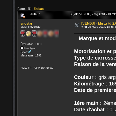
Pages: [
1
]
En bas
Auteur
Sujet: [VENDU] - Mg zr td 2,0l m
snostar
[VENDU] - Mg zr td 2,
Major Roveriste
«
le:
05 Mars 2014, 18:38:4
Marque et modè
Évaluation: +1/-0
Hors ligne
Motorisation et 
Sexe:
Messages: 1291
Type de carrosse
Raison de la vent
BMW E91 335ia 07' 306cv
Couleur :
gris ar
Kilométrage :
16
Date de première
1ère main :
2ème
Date d'achat :
01