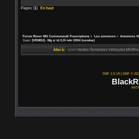
Pages: [
1
]
En haut
Forum Rover MG Communauté Francophone
»
Les annonces
»
Annonces V
Sujet:
[VENDU] - Mg zr td 2,0l mki 2004 (vendue)
Aller à:
SMF 2.0.19
|
SMF © 20
BlackR
XHT