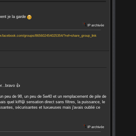
ment je la garde
IP archivée
ww.facebook.com/groups/865602454025354/?ref=share_group_link
r...bravo 👍
un peu de 98, un peu de 5w40 et un remplacement de pile de
s quel kiff😃 sensation direct sans filtres, la puissance, le
uissantes, sécurisantes et luxueuses mais j'avais oublié ce
IP archivée