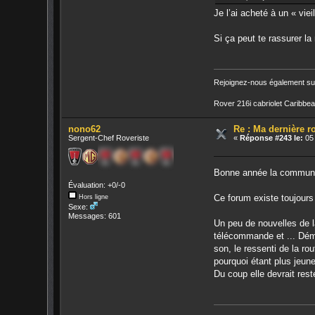
Je l’ai acheté à un « vie
Si ça peut te rassurer l
Rejoignez-nous également su
Rover 216i cabriolet Caribb
nono62
Re : Ma dernière 
Sergent-Chef Roveriste
«
Réponse #243 le:
05 
Bonne année la commu
Évaluation: +0/-0
Ce forum existe toujours
Hors ligne
Sexe:
Messages: 601
Un peu de nouvelles de 
télécommande et ... Démar
son, le ressenti de la ro
pourquoi étant plus jeune
Du coup elle devrait rest