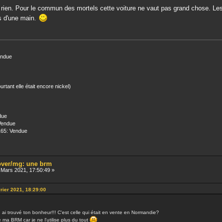
 rien. Pour le commun des mortels cette voiture ne vaut pas grand chose. Les
s d'une main.
endue
ant elle était encore nickel)
due
 Vendue
165: Vendue
rover/mg: une brm
Mars 2021, 17:50:49 »
vrier 2021, 18:29:00
u ai trouvé ton bonheur!!! C'est celle qui était en vente en Normandie?
e ma BRM car je ne l'utilise plus du tout