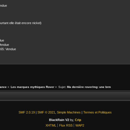
endue
ant elle était encore nickel)
due
 Vendue
165: Vendue
ance
»
Les marques mythiques Rover
»
Sujet:
Ma dernière rover/mg: une brm
SMF 2.0.19
|
SMF © 2021
,
Simple Machines
|
Termes et Politiques
BlackRain V2
by,
Crip
XHTML
Flux RSS
WAP2