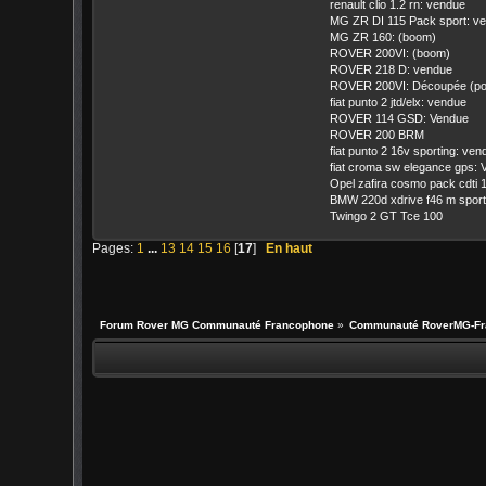
renault clio 1.2 rn: vendue
MG ZR DI 115 Pack sport: v
MG ZR 160: (boom)
ROVER 200VI: (boom)
ROVER 218 D: vendue
ROVER 200VI: Découpée (pourt
fiat punto 2 jtd/elx: vendue
ROVER 114 GSD: Vendue
ROVER 200 BRM
fiat punto 2 16v sporting: ven
fiat croma sw elegance gps:
Opel zafira cosmo pack cdti 
BMW 220d xdrive f46 m sport
Twingo 2 GT Tce 100
Pages:
1
...
13
14
15
16
[
17
]
En haut
Forum Rover MG Communauté Francophone
»
Communauté RoverMG-Fr