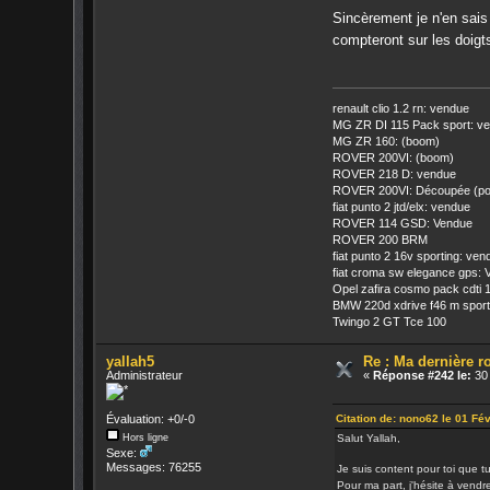
Sincèrement je n'en sais
compteront sur les doigt
renault clio 1.2 rn: vendue
MG ZR DI 115 Pack sport: v
MG ZR 160: (boom)
ROVER 200VI: (boom)
ROVER 218 D: vendue
ROVER 200VI: Découpée (pourt
fiat punto 2 jtd/elx: vendue
ROVER 114 GSD: Vendue
ROVER 200 BRM
fiat punto 2 16v sporting: ven
fiat croma sw elegance gps:
Opel zafira cosmo pack cdti 
BMW 220d xdrive f46 m sport
Twingo 2 GT Tce 100
yallah5
Re : Ma dernière 
Administrateur
«
Réponse #242 le:
30 
Citation de: nono62 le 01 Fé
Évaluation: +0/-0
Salut Yallah,
Hors ligne
Sexe:
Messages: 76255
Je suis content pour toi que t
Pour ma part, j'hésite à vendr