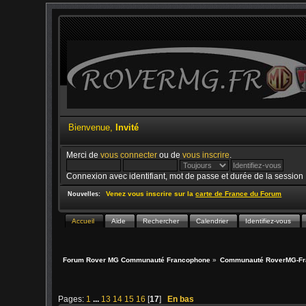
Bienvenue,
Invité
Merci de
vous connecter
ou de
vous inscrire
.
Connexion avec identifiant, mot de passe et durée de la session
Venez vous inscrire sur la
carte de France du Forum
Nouvelles:
Accueil
Aide
Rechercher
Calendrier
Identifiez-vous
Forum Rover MG Communauté Francophone
»
Communauté RoverMG-Fr
Pages:
1
...
13
14
15
16
[
17
]
En bas