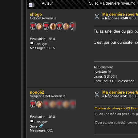
Auteur
Sujet: Ma dernière rover/mg:
shogo
Ma dernière rover
Colonel Roveriste
«
Réponse #240 le:
03 
Tu as une idée du prix ou 
Évaluation: +4/-0
C'est par pur curiosité,
Hors ligne
Messages: 5615
Actuellement:
Lynk&co 01
Lexus GS450H
Ford Focus CC 2l essence
nono62
Ma dernière rover
Sergent-Chef Roveriste
«
Réponse #241 le:
03 
Citation de: shogo le 03 Févr
Tu as une idée du prix ou tu pou
Évaluation: +0/-0
Hors ligne
C'est par pur curiosité, comme
Sexe:
Messages: 601