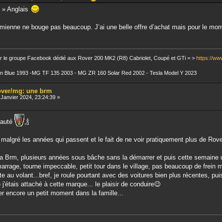
il » Anglais
a mienne ne bouge pas beaucoup. J’ai une belle offre d’achat mais pour le mo
r le groupe Facebook dédié aux Rover 200 MK2 (R8) Cabriolet, Coupé et GTi = >
https://w
ean Blue 1993 -MG TF 135 2003 - MG ZR 160 Solar Red 2002 - Tesla Model Y 2023
rover/mg: une brm
Janvier 2024, 23:24:39 »
nauté
,🍾
 malgré les années qui passent et le fait de ne voir pratiquement plus de Rove
la Brm, plusieurs années sous bâche sans la démarrer et puis cette semaine 
rage, tourne impeccable, petit tour dans le village, pas beaucoup de frein mai
ute au volant...bref, je roule pourtant avec des voitures bien plus récentes, p
 j'étais attaché à cette marque... le plaisir de conduire😉
er encore un petit moment dans la famille...